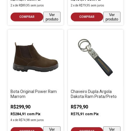
2
x
de
R$89,95
sem juros
2
x
de
R$79,95
sem juros
Ver
Ver
COMPRAR
COMPRAR
produto
produto
Bota Original Power Ram
Chaveiro Dupla Argola
Marrom
Dakota Ram Prata/Preto
R$299,90
R$79,90
R$284,91
com
Pix
R$75,91
com
Pix
4
x
de
R$74,98
sem juros
Ver
Ver