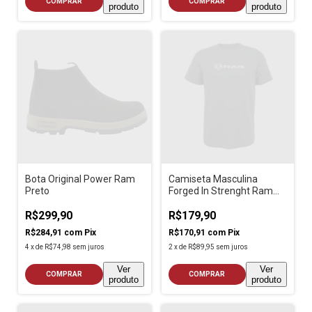
COMPRAR
COMPRAR
produto
produto
Bota Original Power Ram
Camiseta Masculina
Preto
Forged In Strenght Ram
Chumbo
R$299,90
R$179,90
R$284,91
com
Pix
R$170,91
com
Pix
4
x
de
R$74,98
sem juros
2
x
de
R$89,95
sem juros
Ver
Ver
COMPRAR
COMPRAR
produto
produto