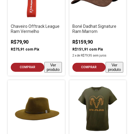
Chaveiro Offtrack League
Boné Dadhat Signature
Ram Vermelho
Ram Marrom
R$79,90
R$159,90
R$75,91
com
Pix
R$151,91
com
Pix
2
x
de
R$79,95
sem juros
Ver
Ver
COMPRAR
COMPRAR
produto
produto