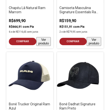
Chapéu Lâ Natural Ram
Camiseta Masculina
Marrom
Signature Essentials Ram
Verde Militar
R$699,90
R$159,90
R$664,91
com
Pix
R$151,91
com
Pix
6
x
de
R$116,65
sem juros
2
x
de
R$79,95
sem juros
Ver
Ver
COMPRAR
COMPRAR
produto
produto
Boné Trucker Original Ram
Boné Dadhat Signature
Azul
Ram Preto