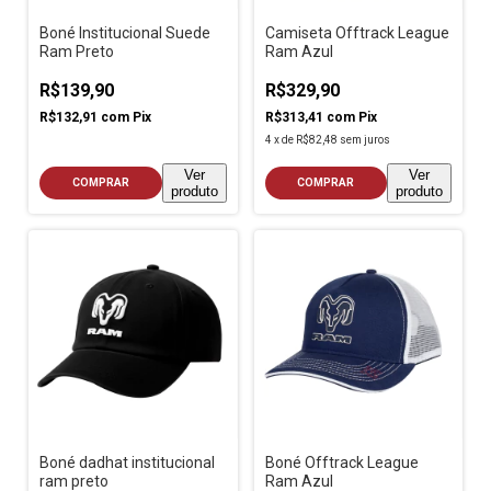
Boné Institucional Suede
Camiseta Offtrack League
Ram Preto
Ram Azul
R$139,90
R$329,90
R$132,91
com
Pix
R$313,41
com
Pix
4
x
de
R$82,48
sem juros
Ver
Ver
COMPRAR
COMPRAR
produto
produto
Boné dadhat institucional
Boné Offtrack League
ram preto
Ram Azul