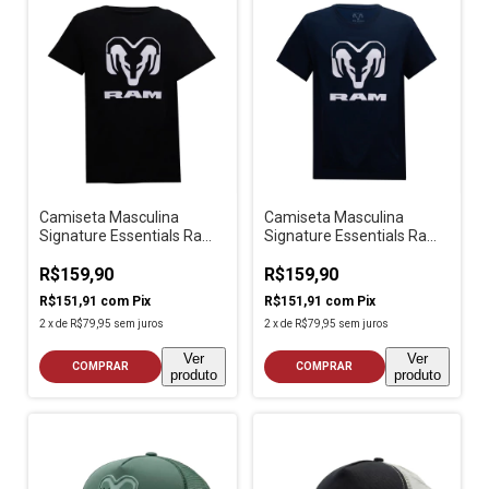
Camiseta Masculina
Camiseta Masculina
Signature Essentials Ram
Signature Essentials Ram
Preto
Azul Escuro
R$159,90
R$159,90
R$151,91
com
Pix
R$151,91
com
Pix
2
x
de
R$79,95
sem juros
2
x
de
R$79,95
sem juros
Ver
Ver
COMPRAR
COMPRAR
produto
produto