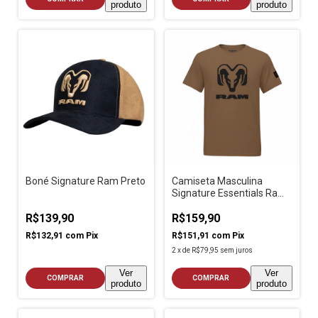
produto
produto
Boné Signature Ram Preto
Camiseta Masculina
Signature Essentials Ram
Caramelo
R$139,90
R$159,90
R$132,91
com
Pix
R$151,91
com
Pix
2
x
de
R$79,95
sem juros
Ver
Ver
COMPRAR
COMPRAR
produto
produto