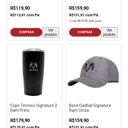
R$119,90
R$159,90
R$113,91
com
Pix
R$151,91
com
Pix
2
x
de
R$79,95
sem juros
Ver
Ver
COMPRAR
COMPRAR
produto
produto
Copo Térmico Signature 2
Boné Dadhat Signature
Ram Preto
Ram Cinza
R$179,90
R$159,90
R$170,91
com
Pix
R$151,91
com
Pix