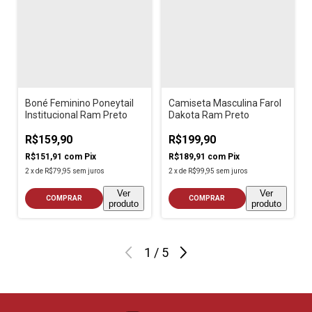
Boné Feminino Poneytail
Camiseta Masculina Farol
Institucional Ram Preto
Dakota Ram Preto
R$159,90
R$199,90
R$151,91
com
Pix
R$189,91
com
Pix
2
x
de
R$79,95
sem juros
2
x
de
R$99,95
sem juros
Ver
Ver
COMPRAR
COMPRAR
produto
produto
1
/
5