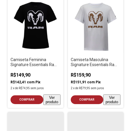
Camiseta Feminina
Camiseta Masculina
Signature Essentials Ram
Signature Essentials Ram
Preto
Branco
R$149,90
R$159,90
R$142,41
com
Pix
R$151,91
com
Pix
2
x
de
R$74,95
sem juros
2
x
de
R$79,95
sem juros
Ver
Ver
COMPRAR
COMPRAR
produto
produto