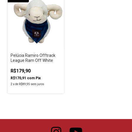
Pelúcia Ramiro Offtrack
League Ram Off White
R$179,90
R$170,91
com
Pix
2
x
de
R$89,95
sem juros