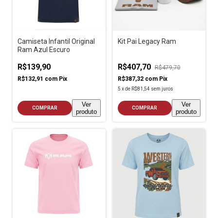
Camiseta Infantil Original
Kit Pai Legacy Ram
Ram Azul Escuro
R$139,90
R$407,70
R$479,70
R$132,91
com
Pix
R$387,32
com
Pix
5
x
de
R$81,54
sem juros
Ver
Ver
COMPRAR
COMPRAR
produto
produto