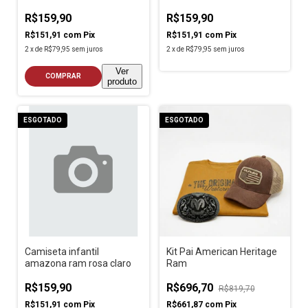
White
R$159,90
R$159,90
R$151,91
com
Pix
R$151,91
com
Pix
2
x
de
R$79,95
sem juros
2
x
de
R$79,95
sem juros
Ver
COMPRAR
produto
ESGOTADO
ESGOTADO
Camiseta infantil
Kit Pai American Heritage
amazona ram rosa claro
Ram
R$159,90
R$696,70
R$819,70
R$151,91
com
Pix
R$661,87
com
Pix