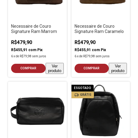
Necessaire de Couro
Necessaire de Couro
Signature Ram Marrom
Signature Ram Caramelo
R$479,90
R$479,90
R$455,91
com
Pix
R$455,91
com
Pix
6
x
de
R$79,98
sem juros
6
x
de
R$79,98
sem juros
Ver
Ver
COMPRAR
COMPRAR
produto
produto
ESGOTADO
GRÁTIS