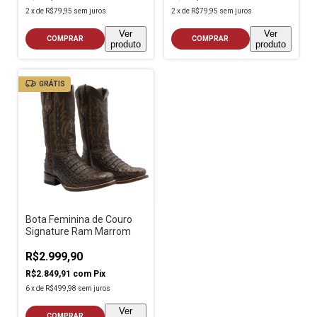
2
x
de
R$79,95
sem juros
2
x
de
R$79,95
sem juros
Ver
Ver
COMPRAR
COMPRAR
produto
produto
GRÁTIS
Bota Feminina de Couro
Signature Ram Marrom
R$2.999,90
R$2.849,91
com
Pix
6
x
de
R$499,98
sem juros
Ver
COMPRAR