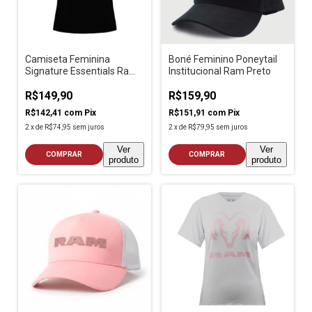
Camiseta Feminina
Boné Feminino Poneytail
Signature Essentials Ram
Institucional Ram Preto
Preto
R$149,90
R$159,90
R$142,41
com
Pix
R$151,91
com
Pix
2
x
de
R$74,95
sem juros
2
x
de
R$79,95
sem juros
Ver
Ver
COMPRAR
COMPRAR
produto
produto