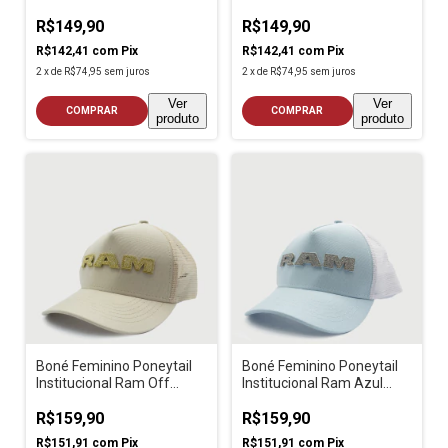
Rosa
Off White
R$149,90
R$149,90
R$142,41
com
Pix
R$142,41
com
Pix
2
x
de
R$74,95
sem juros
2
x
de
R$74,95
sem juros
Ver
Ver
COMPRAR
COMPRAR
produto
produto
Boné Feminino Poneytail
Boné Feminino Poneytail
Institucional Ram Off
Institucional Ram Azul
White
Claro
R$159,90
R$159,90
R$151,91
com
Pix
R$151,91
com
Pix