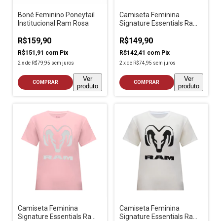
Boné Feminino Poneytail
Camiseta Feminina
Institucional Ram Rosa
Signature Essentials Ram
Branco
R$159,90
R$149,90
R$151,91
com
Pix
R$142,41
com
Pix
2
x
de
R$79,95
sem juros
2
x
de
R$74,95
sem juros
Ver
Ver
COMPRAR
COMPRAR
produto
produto
Camiseta Feminina
Camiseta Feminina
Signature Essentials Ram
Signature Essentials Ram